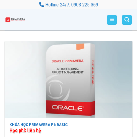
Bỏ
Hotline 24/7: 0903 225 369
qua
nội
dung
KHÓA HỌC PRIMAVERA P6 BASIC
Học phí: liên hệ