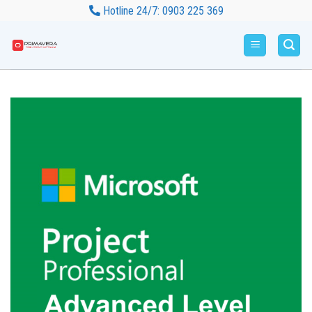
Bỏ
Hotline 24/7: 0903 225 369
qua
nội
dung