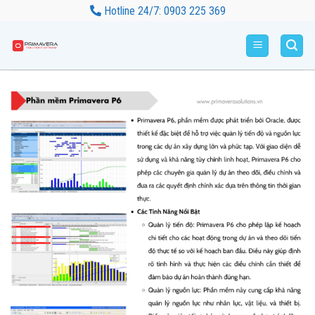
Bỏ
Hotline 24/7: 0903 225 369
qua
nội
dung