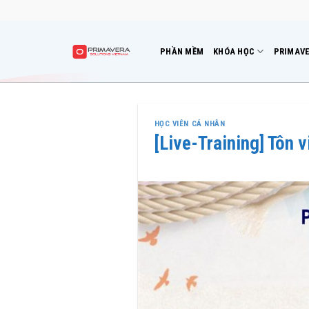
Bỏ
qua
nội
PHẦN MỀM
KHÓA HỌC
PRIMAVE
dung
HỌC VIÊN CÁ NHÂN
[Live-Training] Tôn